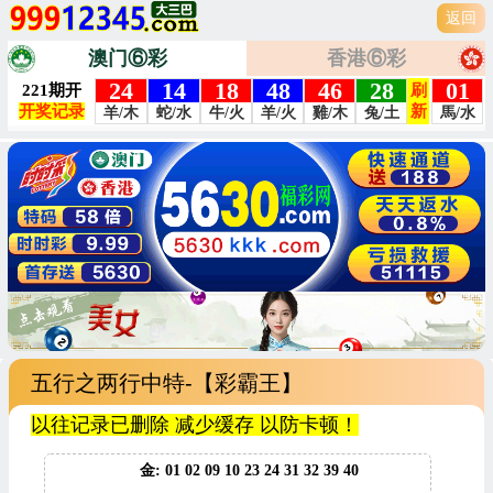
返回
澳门⑥彩
香港⑥彩