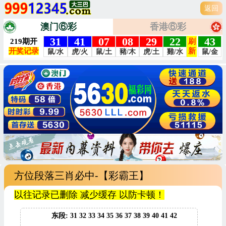
返回
澳门⑥彩
香港⑥彩