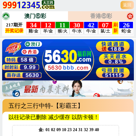
返回
澳门⑥彩
香港⑥彩