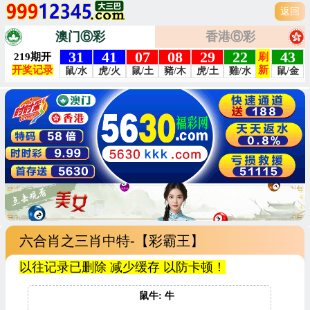
返回
澳门⑥彩
香港⑥彩