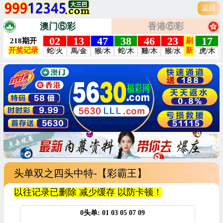
返回
澳门⑥彩
香港⑥彩