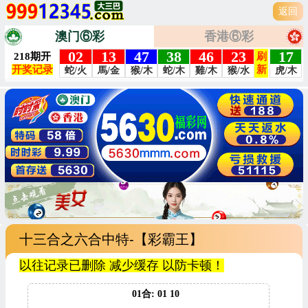
返回
澳门⑥彩
香港⑥彩