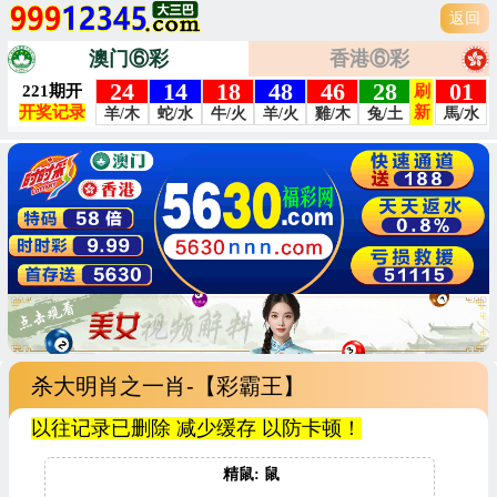
返回
澳门⑥彩
香港⑥彩