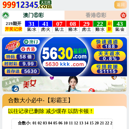
返回
澳门⑥彩
香港⑥彩