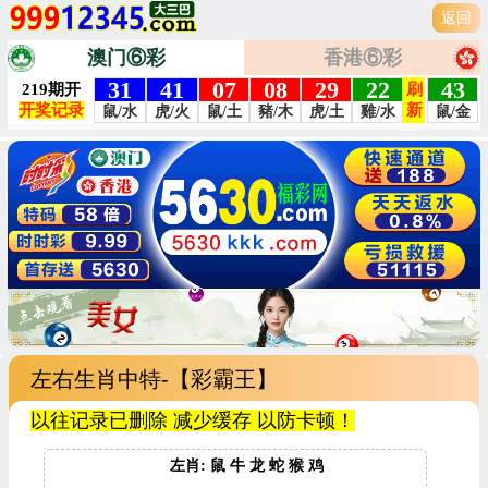
返回
澳门⑥彩
香港⑥彩