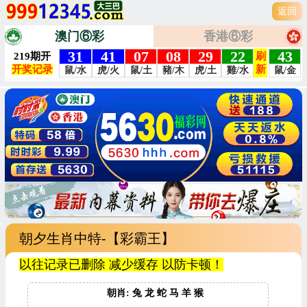
返回
澳门⑥彩
香港⑥彩