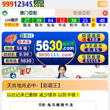
返回
澳门⑥彩
香港⑥彩